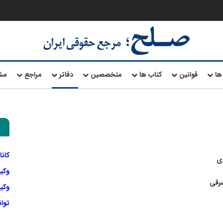
ها
قوانین
کتاب ها
متخصصین
دفاتر
مراجع
مش
کانا
ی
وکی
شرقی
وکیل
توا