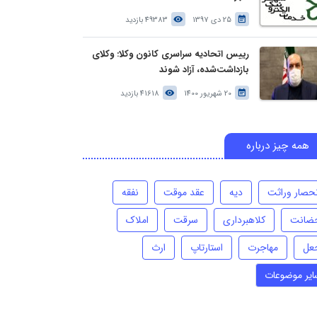
25 دی 1397
49383 بازدید
رییس اتحادیه سراسری کانون وکلا: وکلای
بازداشت‌شده، آزاد شوند
20 شهریور 1400
41618 بازدید
همه چیز درباره
نحصار وراثت
دیه
عقد موقت
نفقه
ضانت
کلاهبرداری
سرقت
املاک
عل
مهاجرت
استارتاپ
ارث
ایر موضوعات