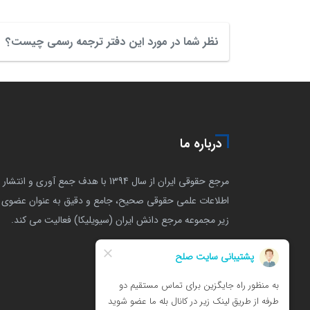
نظر شما در مورد این دفتر ترجمه رسمی چیست؟
درباره ما
مرجع حقوقی ایران از سال 1394 با هدف جمع آوری و انتشار
اطلاعات علمی حقوقی صحیح، جامع و دقیق به عنوان عضوی ا
زیر مجموعه مرجع دانش ایران (سیویلیکا) فعالیت می کند.