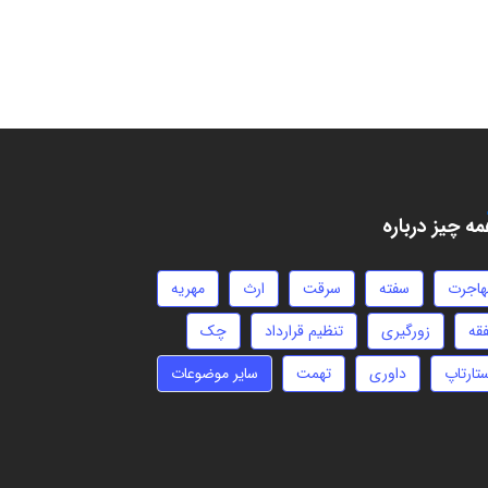
ه چیز درباره
هاجرت
سفته
سرقت
ارث
مهریه
فقه
زورگیری
تنظیم قرارداد
چک
تارتاپ
داوری
تهمت
سایر موضوعات