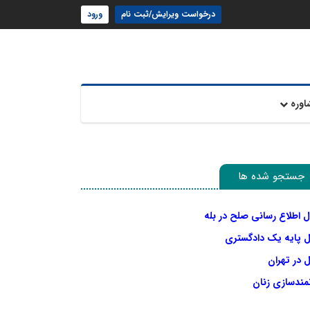
درخواست ویرایش/ثبت نام
ورود
اوره
جستجو شده ها
ل اطلاع رسانی صلح در بله
ل پایه یک دادگستری
 در تهران
نمندسازی زنان