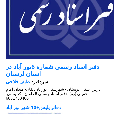
دفتر اسناد رسمی شماره 6نور آباد در
استان لرستان
سردفتر:
لطیف فلاحی
آدرس:
استان لرستان - شهرستان نورآباد دلفان- میدان امام
خمینی (ره)- دفتر اسناد رسمی 6 دلفان - کد پستی:
6831733466
دفاتر پلیس+10 شهر نور آباد