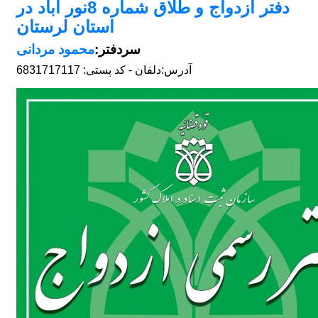
دفتر ازدواج و طلاق شماره 8نور آباد در
استان لرستان
سردفتر:
محمود مردانی
آدرس:
دلفان - کد پستی: 6831717117