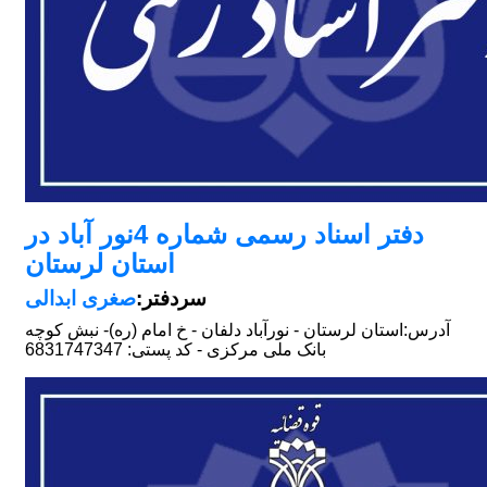
دفتر اسناد رسمی شماره 4نور آباد در
استان لرستان
سردفتر:
صغری ابدالی
آدرس:
استان لرستان - نورآباد دلفان - خ امام (ره)- نبش کوچه
بانک ملی مرکزی - کد پستی: 6831747347