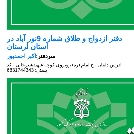
دفتر ازدواج و طلاق شماره 9نور آباد در
استان لرستان
سردفتر:
اکبر احمدپور
آدرس:
دلفان - خ امام (ره) روبروی کوچه شهیدشیرخانی - کد
پستی: 6831744343