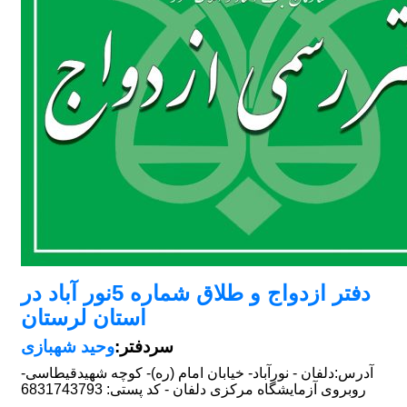
دفتر ازدواج و طلاق شماره 5نور آباد در
استان لرستان
سردفتر:
وحید شهبازی
آدرس:
دلفان - نورآباد- خیابان امام (ره)- کوچه شهیدقیطاسی-
روبروی آزمایشگاه مرکزی دلفان - کد پستی: 6831743793