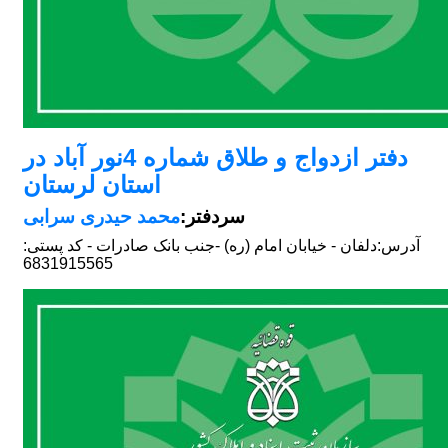
دفتر ازدواج و طلاق شماره 4نور آباد در
استان لرستان
سردفتر:
محمد حیدری سرابی
آدرس:
دلفان - خیابان امام (ره) -جنب بانک صادرات - کد پستی:
6831915565