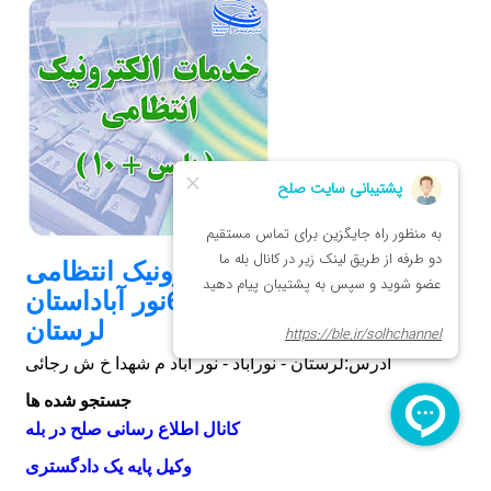
دفتر خدمات الکترونیک انتظامی
(پلیس+10) شماره 662635نور آباداستان
لرستان
آدرس:
لرستان - نورآباد - نور آباد م شهدا خ ش رجائی
جستجو شده ها
کانال اطلاع رسانی صلح در بله
وکیل پایه یک دادگستری