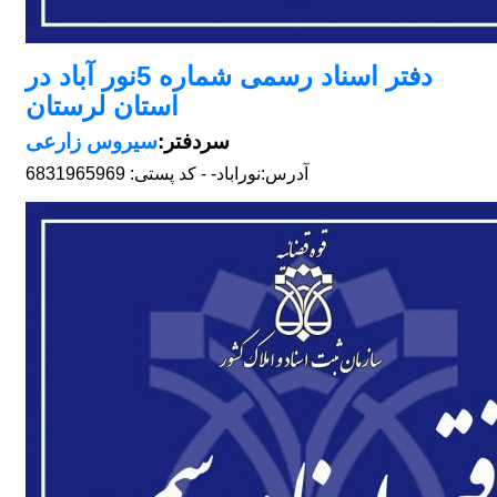
دفتر اسناد رسمی شماره 5نور آباد در
استان لرستان
سردفتر:
سیروس زارعی
آدرس:
نوراباد- - کد پستی: 6831965969