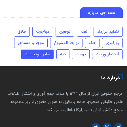
همه چیز درباره
تنظیم قرارداد
نفقه
توهین
مهاجرت
طلاق
زورگیری
چک
روابط نامشروع
موجر و مستاجر
انحصار وراثت
تهمت
دیه
سایر موضوعات
درباره ما
مرجع حقوقی ایران از سال 1394 با هدف جمع آوری و انتشار اطلاعات
علمی حقوقی صحیح، جامع و دقیق به عنوان عضوی از زیر مجموعه
مرجع دانش ایران (سیویلیکا) فعالیت می کند.