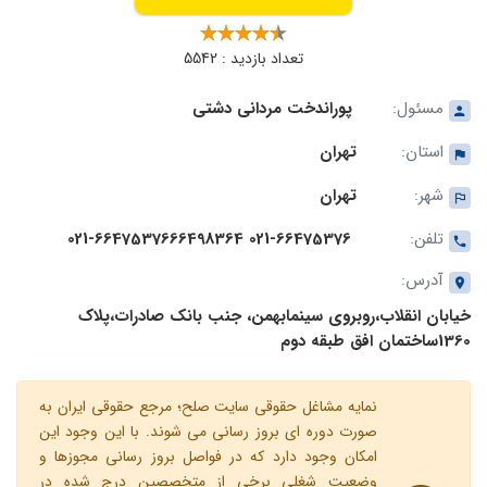
تعداد بازدید : 5542
مسئول:
پوراندخت مردانی دشتی
استان:
تهران
شهر:
تهران
تلفن:
021-66475376 021-6647537666498364
آدرس:
خیابان انقلاب،روبروی سینمابهمن، جنب بانک صادرات،پلاک
1360ساختمان افق طبقه دوم
نمایه مشاغل حقوقی سایت صلح؛ مرجع حقوقی ایران به
صورت دوره ای بروز رسانی می شوند. با این وجود این
امکان وجود دارد که در فواصل بروز رسانی مجوزها و
وضعیت شغلی برخی از متخصصین درج شده در