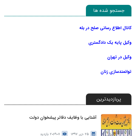
جستجو شده ها
کانال اطلاع رسانی صلح در بله
وکیل پایه یک دادگستری
وکیل در تهران
توانمندسازی زنان
پربازدیدترین
آشنایی با وظایف دفاتر پیشخوان دولت
25 دی 1397
206907 بازدید