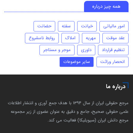
همه چیز درباره
امور مالیاتی
خیانت
سفته
حضانت
عقد موقت
مهریه
املاک
روابط نامشروع
تنظیم قرارداد
داوری
موجر و مستاجر
انحصار وراثت
سایر موضوعات
درباره ما
مرجع حقوقی ایران از سال 1394 با هدف جمع آوری و انتشار اطلاعات
علمی حقوقی صحیح، جامع و دقیق به عنوان عضوی از زیر مجموعه
مرجع دانش ایران (سیویلیکا) فعالیت می کند.