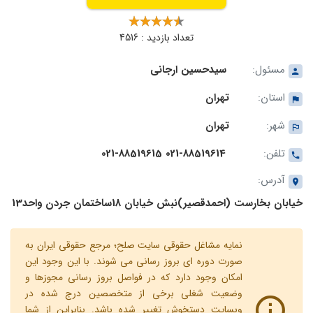
تعداد بازدید : 4516
مسئول:
سیدحسین ارجانی
استان:
تهران
شهر:
تهران
تلفن:
021-88519614 021-88519615
آدرس:
خیابان بخارست (احمدقصیر)نبش خیابان 18ساختمان جردن واحد13
نمایه مشاغل حقوقی سایت صلح؛ مرجع حقوقی ایران به
صورت دوره ای بروز رسانی می شوند. با این وجود این
امکان وجود دارد که در فواصل بروز رسانی مجوزها و
وضعیت شغلی برخی از متخصصین درج شده در
وبسایت دستخوش تغییر شده باشد. بنابراین از شما