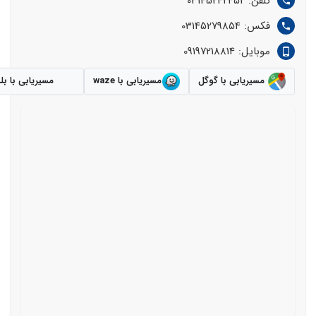
تلفن: 03145242452
فکس: 03145279854
موبایل: 09197218814
مسیریابی با گوگل
مسیریابی با waze
مسیریابی با بل