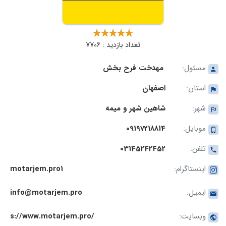
تعداد بازدید : 7706
مسئول:
مهدخت فرح بخش
استان:
اصفهان
شهر:
شاهین شهر و میمه
موبایل:
09197218814
تلفن:
03145242452
اینستاگرام:
motarjem.pro1
ایمیل:
info@motarjem.pro
وبسایت:
s://www.motarjem.pro/