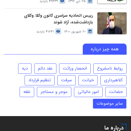
25 دی 1397
49439 بازدید
رییس اتحادیه سراسری کانون وکلا: وکلای
بازداشت‌شده، آزاد شوند
20 شهریور 1400
41641 بازدید
همه چیز درباره
روابط نامشروع
انحصار وراثت
عقد دائم
دیه
کلاهبرداری
خیانت
سرقت
تنظیم قرارداد
حضانت
امور مالیاتی
موجر و مستاجر
نفقه
سایر موضوعات
درباره ما