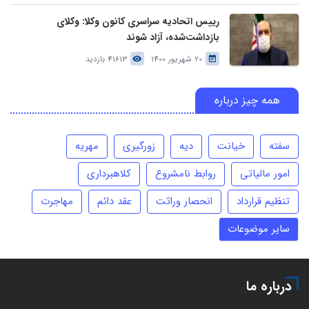
رییس اتحادیه سراسری کانون وکلا: وکلای
بازداشت‌شده، آزاد شوند
20 شهریور 1400
41613 بازدید
همه چیز درباره
سفته
خیانت
دیه
زورگیری
مهریه
امور مالیاتی
روابط نامشروع
کلاهبرداری
تنظیم قرارداد
انحصار وراثت
عقد دائم
مهاجرت
سایر موضوعات
درباره ما