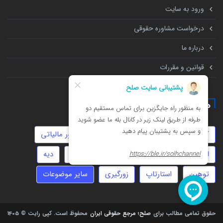
ورود به سایت
درخواست مشاوره حقوقی
درباره ما
قوانین و مقررات
همه چیز درباره
کلاهبرداری
حضانت
عقد دائم
امور مالیاتی
ارث
مهریه
روابط نامشروع
سفته
دیه
توهین
استارتاپ
زورگیری
سایر موضوعات
حقوق تمامی مطالب برای
صلح؛ مرجع حقوقی ایران
محفوظ است.
کپی رایت © 1405