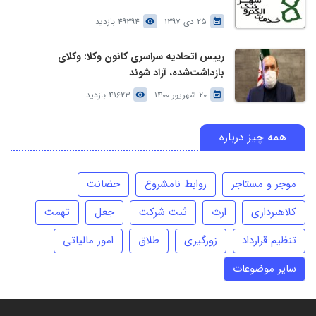
25 دی 1397
49394 بازدید
رییس اتحادیه سراسری کانون وکلا: وکلای
بازداشت‌شده، آزاد شوند
20 شهریور 1400
41623 بازدید
همه چیز درباره
موجر و مستاجر
روابط نامشروع
حضانت
کلاهبرداری
ارث
ثبت شرکت
جعل
تهمت
تنظیم قرارداد
زورگیری
طلاق
امور مالیاتی
سایر موضوعات