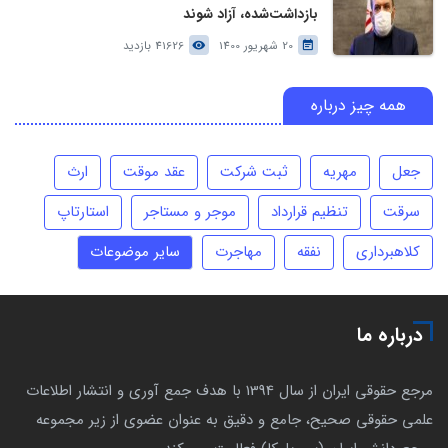
بازداشت‌شده، آزاد شوند
20 شهریور 1400
41626 بازدید
همه چیز درباره
جعل
مهریه
ثبت شرکت
عقد موقت
ارث
سرقت
تنظیم قرارداد
موجر و مستاجر
استارتاپ
کلاهبرداری
نفقه
مهاجرت
سایر موضوعات
درباره ما
مرجع حقوقی ایران از سال 1394 با هدف جمع آوری و انتشار اطلاعات
علمی حقوقی صحیح، جامع و دقیق به عنوان عضوی از زیر مجموعه