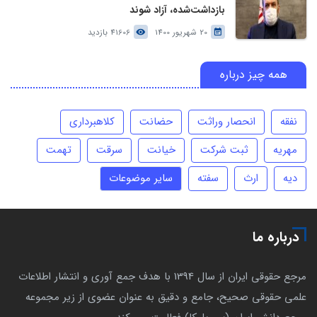
بازداشت‌شده، آزاد شوند
20 شهریور 1400
41606 بازدید
همه چیز درباره
نفقه
انحصار وراثت
حضانت
کلاهبرداری
مهریه
ثبت شرکت
خیانت
سرقت
تهمت
دیه
ارث
سفته
سایر موضوعات
درباره ما
مرجع حقوقی ایران از سال 1394 با هدف جمع آوری و انتشار اطلاعات
علمی حقوقی صحیح، جامع و دقیق به عنوان عضوی از زیر مجموعه