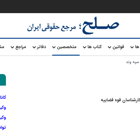
ها
قوانین
کتاب ها
متخصصین
دفاتر
مراجع
مش
سپه وند
کانا
 کارشناسان قوه قضاییه
وکی
وکیل
توا