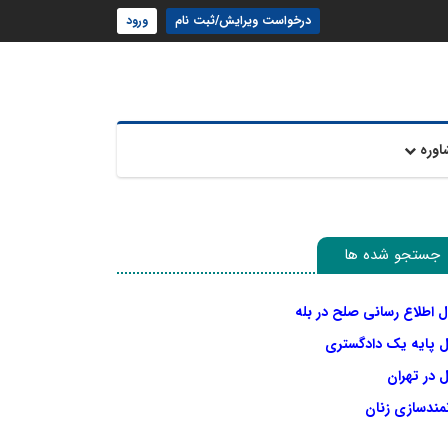
درخواست ویرایش/ثبت نام
ورود
اوره
جستجو شده ها
ل اطلاع رسانی صلح در بله
ل پایه یک دادگستری
 در تهران
نمندسازی زنان