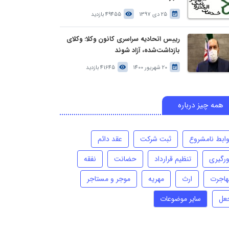
25 دی 1397
49455 بازدید
رییس اتحادیه سراسری کانون وکلا: وکلای
بازداشت‌شده، آزاد شوند
20 شهریور 1400
41645 بازدید
همه چیز درباره
وابط نامشروع
ثبت شرکت
عقد دائم
ورگیری
تنظیم قرارداد
حضانت
نفقه
هاجرت
ارث
مهریه
موجر و مستاجر
عل
سایر موضوعات