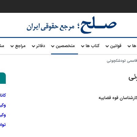
ها
قوانین
کتاب ها
متخصصین
دفاتر
مراجع
مش
قاسمی تودشکچوئی
ئی
کانا
 کارشناسان قوه قضاییه
وکی
وکیل
توا