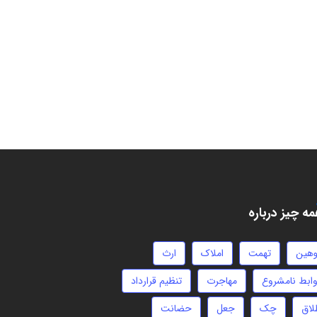
ه چیز درباره
وهین
تهمت
املاک
ارث
وابط نامشروع
مهاجرت
تنظیم قرارداد
لاق
چک
جعل
حضانت