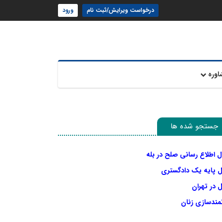
درخواست ویرایش/ثبت نام
ورود
اوره
جستجو شده ها
ل اطلاع رسانی صلح در بله
ل پایه یک دادگستری
 در تهران
نمندسازی زنان