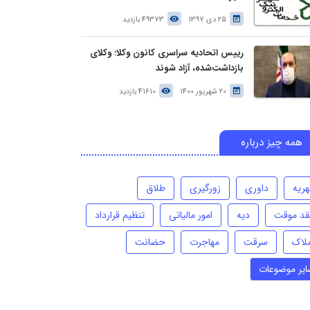
25 دی 1397
49373 بازدید
رییس اتحادیه سراسری کانون وکلا: وکلای
بازداشت‌شده، آزاد شوند
20 شهریور 1400
41610 بازدید
همه چیز درباره
هریه
داوری
زورگیری
طلاق
قد موقت
دیه
امور مالیاتی
تنظیم قرارداد
ملاک
سرقت
مهاجرت
حضانت
ایر موضوعات