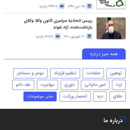
25 دی 1397
49407 بازدید
رییس اتحادیه سراسری کانون وکلا: وکلای
بازداشت‌شده، آزاد شوند
20 شهریور 1400
41626 بازدید
همه چیز درباره
توهین
حضانت
تنظیم قرارداد
موجر و مستاجر
ارث
امور مالیاتی
داوری
مهاجرت
عقد دائم
طلاق
دیه
انحصار وراثت
سایر موضوعات
درباره ما