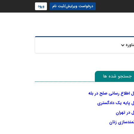
درخواست ویرایش/ثبت نام
ورود
اوره
جستجو شده ها
ل اطلاع رسانی صلح در بله
ل پایه یک دادگستری
 در تهران
نمندسازی زنان