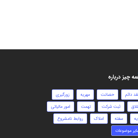
ه چیز درباره
قد دائم
حضانت
مهریه
زورگیری
لاق
ثبت شرکت
تهمت
امور مالیاتی
یه
سفته
املاک
روابط نامشروع
ایر موضوعات