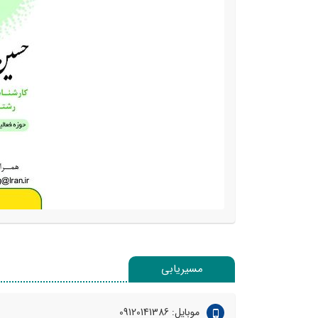
مسیریابی
موبایل: 09120141386