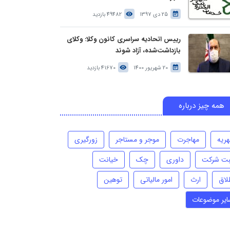
25 دی 1397
49482 بازدید
رییس اتحادیه سراسری کانون وکلا: وکلای
بازداشت‌شده، آزاد شوند
20 شهریور 1400
41670 بازدید
همه چیز درباره
هریه
مهاجرت
موجر و مستاجر
زورگیری
بت شرکت
داوری
چک
خیانت
لاق
ارث
امور مالیاتی
توهین
ایر موضوعات