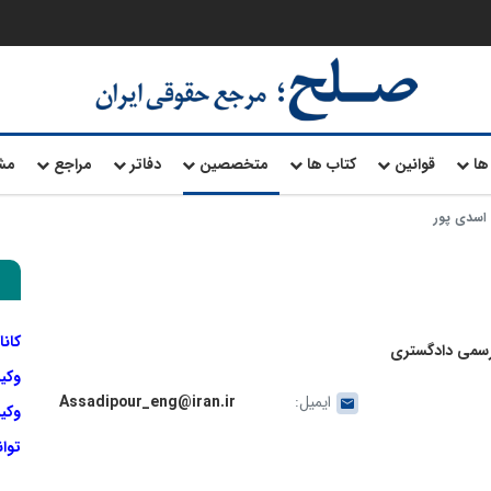
ها
قوانین
کتاب ها
متخصصین
دفاتر
مراجع
مش
اسدی پور
کانا
رسمی دادگستری
وکی
ایمیل:
Assadipour_eng@iran.ir
وکیل
توا