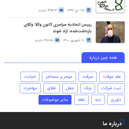
25 دی 1397
49523 بازدید
رییس اتحادیه سراسری کانون وکلا: وکلای
بازداشت‌شده، آزاد شوند
20 شهریور 1400
41685 بازدید
همه چیز درباره
عقد موقت
سرقت
موجر و مستاجر
خیانت
ثبت شرکت
چک
جعل
طلاق
مهاجرت
داوری
دیه
نفقه
سایر موضوعات
درباره ما