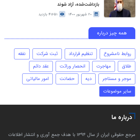
بازداشت‌شده، آزاد شوند
20 شهریور 1400
41651 بازدید
همه چیز درباره
روابط نامشروع
تنظیم قرارداد
ثبت شرکت
نفقه
طلاق
مهاجرت
انحصار وراثت
عقد دائم
موجر و مستاجر
دیه
حضانت
امور مالیاتی
سایر موضوعات
درباره ما
مرجع حقوقی ایران از سال 1394 با هدف جمع آوری و انتشار اطلاعات