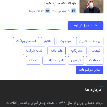
بازداشت‌شده، آزاد شوند
20 شهریور 1400
41654 بازدید
همه چیز درباره
روابط نامشروع
مهاجرت
طلاق
انحصار وراثت
تهمت
استارتاپ
عقد دائم
ثبت شرکت
حضانت
توهین
امور مالیاتی
املاک
سایر موضوعات
درباره ما
مرجع حقوقی ایران از سال 1394 با هدف جمع آوری و انتشار اطلاعات