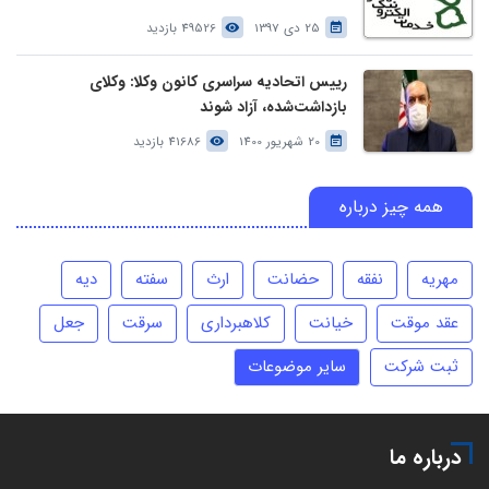
25 دی 1397
49526 بازدید
رییس اتحادیه سراسری کانون وکلا: وکلای
بازداشت‌شده، آزاد شوند
20 شهریور 1400
41686 بازدید
همه چیز درباره
مهریه
نفقه
حضانت
ارث
سفته
دیه
عقد موقت
خیانت
کلاهبرداری
سرقت
جعل
ثبت شرکت
سایر موضوعات
درباره ما