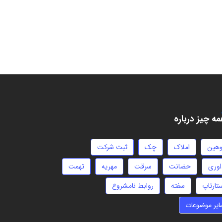
ه چیز درباره
وهین
املاک
چک
ثبت شرکت
اوری
حضانت
سرقت
مهریه
تهمت
تارتاپ
سفته
روابط نامشروع
ایر موضوعات