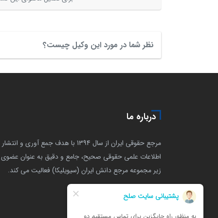
نظر شما در مورد این وکیل چیست؟
درباره ما
مرجع حقوقی ایران از سال 1394 با هدف جمع آوری و انتشار
اطلاعات علمی حقوقی صحیح، جامع و دقیق به عنوان عضوی ا
زیر مجموعه مرجع دانش ایران (سیویلیکا) فعالیت می کند.