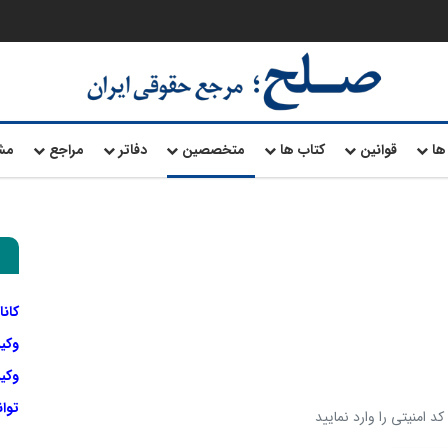
ها
قوانین
کتاب ها
متخصصین
دفاتر
مراجع
مش
کانا
وکی
وکیل
توا
د امنیتی را وارد نمایید