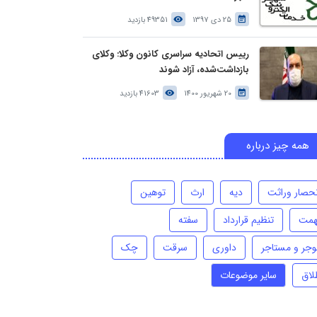
25 دی 1397
49351 بازدید
رییس اتحادیه سراسری کانون وکلا: وکلای
بازداشت‌شده، آزاد شوند
20 شهریور 1400
41603 بازدید
همه چیز درباره
نحصار وراثت
دیه
ارث
توهین
همت
تنظیم قرارداد
سفته
وجر و مستاجر
داوری
سرقت
چک
لاق
سایر موضوعات