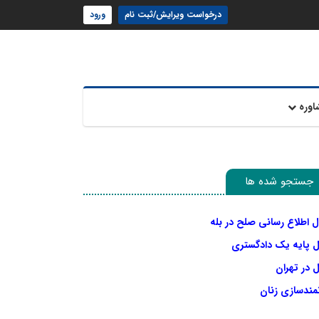
درخواست ویرایش/ثبت نام
ورود
اوره
جستجو شده ها
ل اطلاع رسانی صلح در بله
ل پایه یک دادگستری
 در تهران
نمندسازی زنان