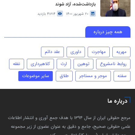
بازداشت‌شده، آزاد شوند
20 شهریور 1400
41614 بازدید
همه چیز درباره
مهریه
مهاجرت
داوری
عقد دائم
روابط نامشروع
توهین
ارث
کلاهبرداری
نفقه
سفته
موجر و مستاجر
طلاق
سایر موضوعات
درباره ما
مرجع حقوقی ایران از سال 1394 با هدف جمع آوری و انتشار اطلاعات
علمی حقوقی صحیح، جامع و دقیق به عنوان عضوی از زیر مجموعه