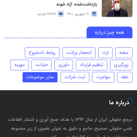
بازداشت‌شده، آزاد شوند
20 شهریور 1400
41672 بازدید
همه چیز درباره
سفته
ارث
انحصار وراثت
روابط نامشروع
زورگیری
تنظیم قرارداد
داوری
خیانت
مهریه
نفقه
مهاجرت
ثبت شرکت
سایر موضوعات
درباره ما
مرجع حقوقی ایران از سال 1394 با هدف جمع آوری و انتشار اطلاعات
علمی حقوقی صحیح، جامع و دقیق به عنوان عضوی از زیر مجموعه