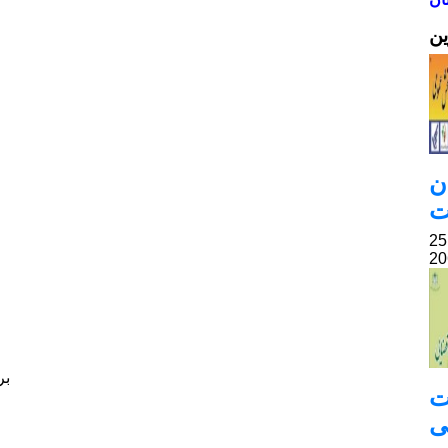
ین
ن
ت
بر
ت
ی