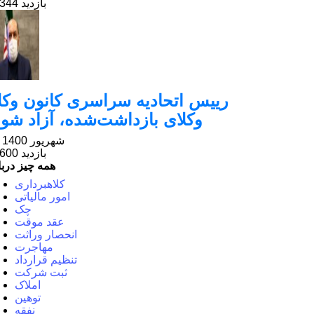
49344 بازدید
رییس اتحادیه سراسری کانون وکلا
وکلای بازداشت‌شده، آزاد شون
20 شهریور 1400
41600 بازدید
همه چیز دربا
کلاهبرداری
امور مالیاتی
چک
عقد موقت
انحصار وراثت
مهاجرت
تنظیم قرارداد
ثبت شرکت
املاک
توهین
نفقه