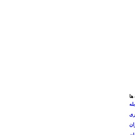
ها
له
ری
ان
ان