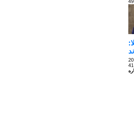
:
د
ره