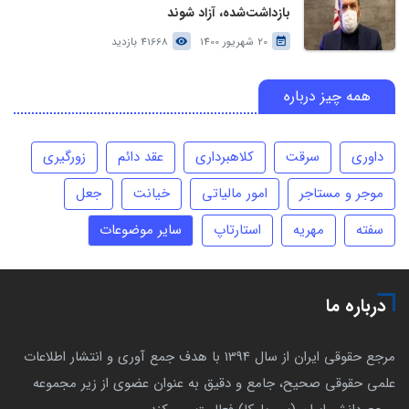
بازداشت‌شده، آزاد شوند
20 شهریور 1400
41668 بازدید
همه چیز درباره
داوری
سرقت
کلاهبرداری
عقد دائم
زورگیری
موجر و مستاجر
امور مالیاتی
خیانت
جعل
سفته
مهریه
استارتاپ
سایر موضوعات
درباره ما
مرجع حقوقی ایران از سال 1394 با هدف جمع آوری و انتشار اطلاعات
علمی حقوقی صحیح، جامع و دقیق به عنوان عضوی از زیر مجموعه