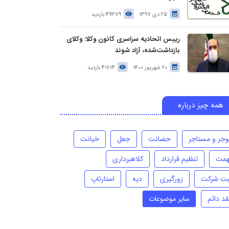
25 دی 1397
49379 بازدید
رییس اتحادیه سراسری کانون وکلا: وکلای
بازداشت‌شده، آزاد شوند
20 شهریور 1400
41614 بازدید
همه چیز درباره
وجر و مستاجر
حضانت
جعل
خیانت
همت
تنظیم قرارداد
کلاهبرداری
بت شرکت
زورگیری
دیه
استارتاپ
قد دائم
سایر موضوعات