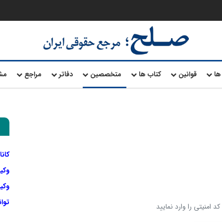
ها
قوانین
کتاب ها
متخصصین
دفاتر
مراجع
مش
کانا
وکی
وکیل
توا
د امنیتی را وارد نمایید