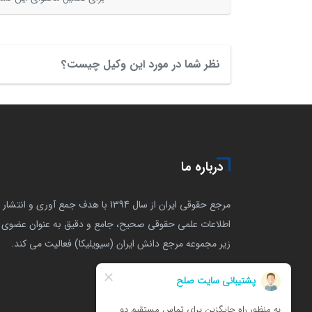
نظر شما در مورد این وکیل چیست؟
درباره ما
مرجع حقوقی ایران از سال 1394 با هدف جمع آوری و انتشار
اطلاعات علمی حقوقی صحیح، جامع و دقیق به عنوان عضوی ا
زیر مجموعه مرجع دانش ایران (سیویلیکا) فعالیت می کند.