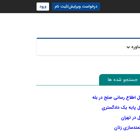
درخواست ویرایش/ثبت نام
ورود
اوره
جستجو شده ها
ل اطلاع رسانی صلح در بله
ل پایه یک دادگستری
 در تهران
نمندسازی زنان