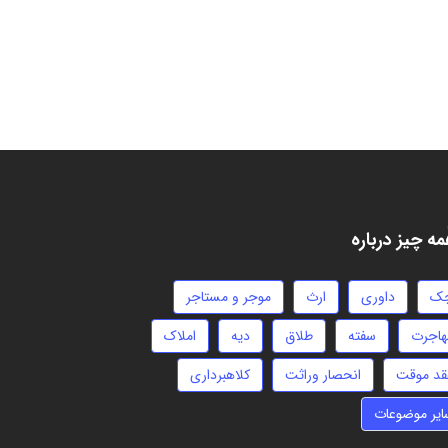
ه چیز درباره
ک
داوری
ارث
موجر و مستاجر
هاجرت
سفته
طلاق
دیه
املاک
قد موقت
انحصار وراثت
کلاهبرداری
ایر موضوعات