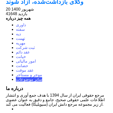
وکلای بازداشت‌شده، آزاد شوند
20 شهریور 1400
41648 بازدید
همه چیز درباره
داوری
سفته
دیه
تهمت
مهریه
ثبت شرکت
عقد دائم
خیانت
امور مالیاتی
حضانت
عقد موقت
موجر و مستاجر
سایر موضوعات
درباره ما
مرجع حقوقی ایران از سال 1394 با هدف جمع آوری و انتشار
اطلاعات علمی حقوقی صحیح، جامع و دقیق به عنوان عضوی
از زیر مجموعه مرجع دانش ایران (سیویلیکا) فعالیت می کند.