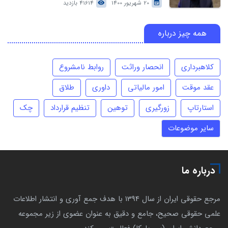
20 شهریور 1400
41614 بازدید
همه چیز درباره
کلاهبرداری
انحصار وراثت
روابط نامشروع
عقد موقت
امور مالیاتی
داوری
طلاق
استارتاپ
زورگیری
توهین
تنظیم قرارداد
چک
سایر موضوعات
درباره ما
مرجع حقوقی ایران از سال 1394 با هدف جمع آوری و انتشار اطلاعات
علمی حقوقی صحیح، جامع و دقیق به عنوان عضوی از زیر مجموعه