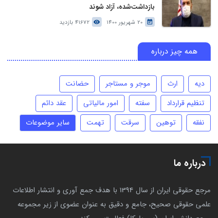
بازداشت‌شده، آزاد شوند
20 شهریور 1400
41672 بازدید
همه چیز درباره
دیه
ارث
موجر و مستاجر
حضانت
تنظیم قرارداد
سفته
امور مالیاتی
عقد دائم
نفقه
توهین
سرقت
تهمت
سایر موضوعات
درباره ما
مرجع حقوقی ایران از سال 1394 با هدف جمع آوری و انتشار اطلاعات
علمی حقوقی صحیح، جامع و دقیق به عنوان عضوی از زیر مجموعه