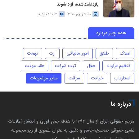
بازداشت‌شده، آزاد شوند
20 شهریور 1400
41662 بازدید
همه چیز درباره
املاک
طلاق
امور مالیاتی
ارث
تهمت
تنظیم قرارداد
جعل
ثبت شرکت
عقد موقت
استارتاپ
خیانت
سرقت
سایر موضوعات
درباره ما
مرجع حقوقی ایران از سال 1394 با هدف جمع آوری و انتشار اطلاعات
علمی حقوقی صحیح، جامع و دقیق به عنوان عضوی از زیر مجموعه