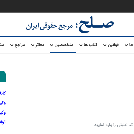
ها
قوانین
کتاب ها
متخصصین
دفاتر
مراجع
مش
کانا
وکی
وکیل
توا
د امنیتی را وارد نمایید