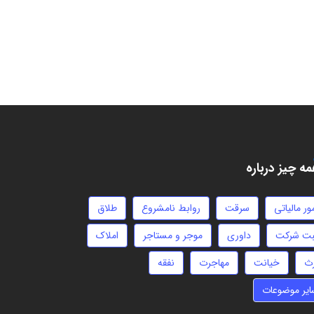
ه چیز درباره
ور مالیاتی
سرقت
روابط نامشروع
طلاق
بت شرکت
داوری
موجر و مستاجر
املاک
رث
خیانت
مهاجرت
نفقه
ایر موضوعات