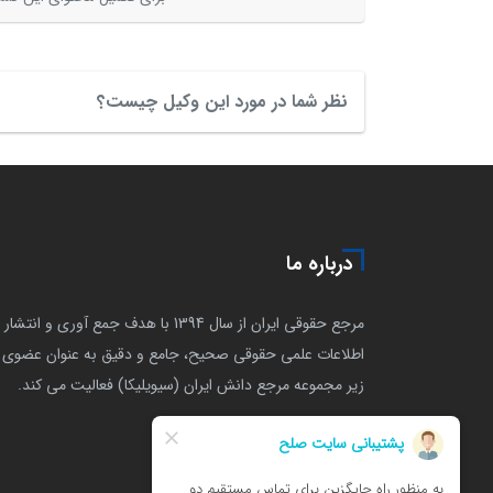
نظر شما در مورد این وکیل چیست؟
درباره ما
مرجع حقوقی ایران از سال 1394 با هدف جمع آوری و انتشار
اطلاعات علمی حقوقی صحیح، جامع و دقیق به عنوان عضوی ا
زیر مجموعه مرجع دانش ایران (سیویلیکا) فعالیت می کند.