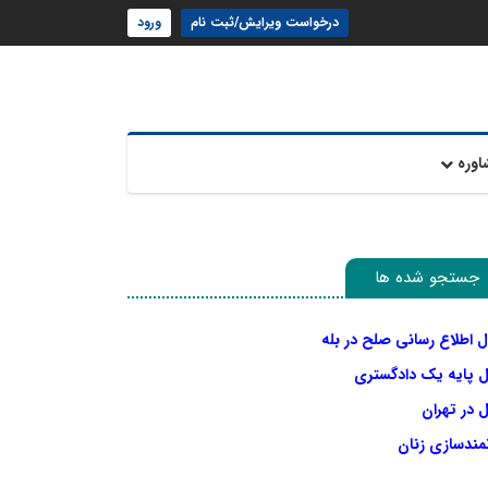
درخواست ویرایش/ثبت نام
ورود
اوره
جستجو شده ها
ل اطلاع رسانی صلح در بله
ل پایه یک دادگستری
 در تهران
نمندسازی زنان