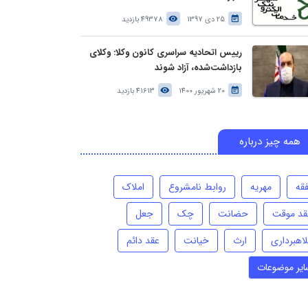
25 دی 1397
49378 بازدید
رییس اتحادیه سراسری کانون وکلا: وکلای
بازداشت‌شده، آزاد شوند
20 شهریور 1400
41613 بازدید
همه چیز درباره
فقه
مهریه
روابط نامشروع
املاک
قد موقت
حضانت
چک
جعل
لاهبرداری
ارث
خیانت
عقد دائم
ایر موضوعات