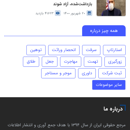
بازداشت‌شده، آزاد شوند
20 شهریور 1400
41623 بازدید
همه چیز درباره
استارتاپ
سرقت
انحصار وراثت
توهین
زورگیری
تهمت
مهاجرت
جعل
طلاق
ثبت شرکت
داوری
موجر و مستاجر
سایر موضوعات
درباره ما
مرجع حقوقی ایران از سال 1394 با هدف جمع آوری و انتشار اطلاعات