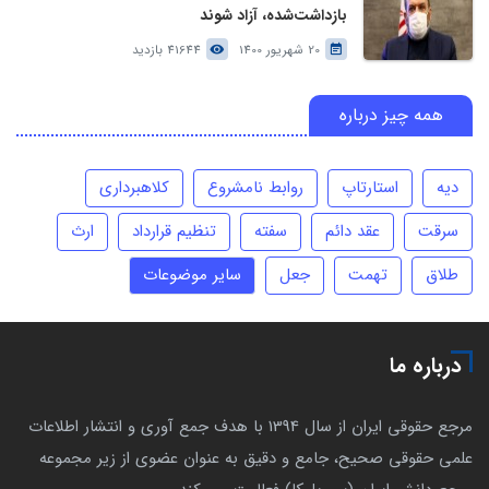
بازداشت‌شده، آزاد شوند
20 شهریور 1400
41644 بازدید
همه چیز درباره
دیه
استارتاپ
روابط نامشروع
کلاهبرداری
سرقت
عقد دائم
سفته
تنظیم قرارداد
ارث
طلاق
تهمت
جعل
سایر موضوعات
درباره ما
مرجع حقوقی ایران از سال 1394 با هدف جمع آوری و انتشار اطلاعات
علمی حقوقی صحیح، جامع و دقیق به عنوان عضوی از زیر مجموعه