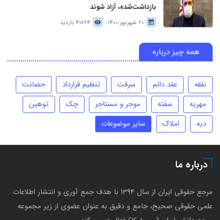
بازداشت‌شده، آزاد شوند
20 شهریور 1400
41624 بازدید
همه چیز درباره
نفقه
عقد دائم
سرقت
تنظیم قرارداد
حضانت
مهریه
سفته
موجر و مستاجر
چک
توهین
دیه
املاک
سایر موضوعات
درباره ما
مرجع حقوقی ایران از سال 1394 با هدف جمع آوری و انتشار اطلاعات
علمی حقوقی صحیح، جامع و دقیق به عنوان عضوی از زیر مجموعه