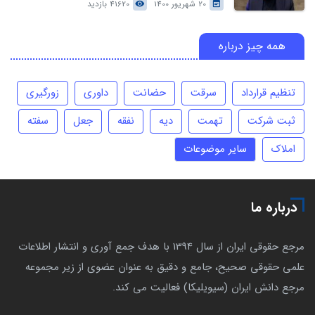
20 شهریور 1400
41620 بازدید
همه چیز درباره
تنظیم قرارداد
سرقت
حضانت
داوری
زورگیری
ثبت شرکت
تهمت
دیه
نفقه
جعل
سفته
املاک
سایر موضوعات
درباره ما
مرجع حقوقی ایران از سال 1394 با هدف جمع آوری و انتشار اطلاعات
علمی حقوقی صحیح، جامع و دقیق به عنوان عضوی از زیر مجموعه
مرجع دانش ایران (سیویلیکا) فعالیت می کند.