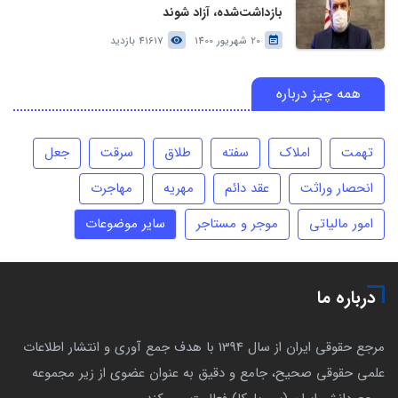
بازداشت‌شده، آزاد شوند
20 شهریور 1400
41617 بازدید
همه چیز درباره
تهمت
املاک
سفته
طلاق
سرقت
جعل
انحصار وراثت
عقد دائم
مهریه
مهاجرت
امور مالیاتی
موجر و مستاجر
سایر موضوعات
درباره ما
مرجع حقوقی ایران از سال 1394 با هدف جمع آوری و انتشار اطلاعات
علمی حقوقی صحیح، جامع و دقیق به عنوان عضوی از زیر مجموعه