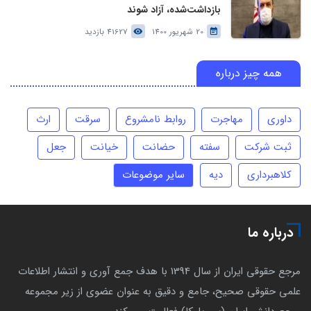
بازداشت‌شده، آزاد شوند
20 شهریور 1400
41627 بازدید
همه چیز درباره
داوری
مهاجرت
روابط نامشروع
سرقت
ارث
ثبت شرکت
سفته
حضانت
خیانت
جعل
کلاهبرداری
دیه
سایر موضوعات
درباره ما
مرجع حقوقی ایران از سال 1394 با هدف جمع آوری و انتشار اطلاعات
علمی حقوقی صحیح، جامع و دقیق به عنوان عضوی از زیر مجموعه