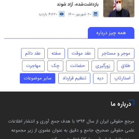
بازداشت‌شده، آزاد شوند
20 شهریور 1400
41620 بازدید
همه چیز درباره
موجر و مستاجر
عقد موقت
سفته
عقد دائم
طلاق
زورگیری
حضانت
چک
مهاجرت
استارتاپ
دیه
تنظیم قرارداد
سایر موضوعات
درباره ما
مرجع حقوقی ایران از سال 1394 با هدف جمع آوری و انتشار اطلاعات
علمی حقوقی صحیح، جامع و دقیق به عنوان عضوی از زیر مجموعه