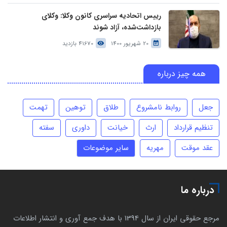
رییس اتحادیه سراسری کانون وکلا: وکلای
بازداشت‌شده، آزاد شوند
20 شهریور 1400
41670 بازدید
همه چیز درباره
جعل
روابط نامشروع
طلاق
توهین
تهمت
تنظیم قرارداد
ارث
خیانت
داوری
سفته
عقد موقت
مهریه
سایر موضوعات
درباره ما
مرجع حقوقی ایران از سال 1394 با هدف جمع آوری و انتشار اطلاعات