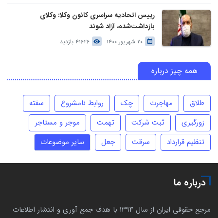
رییس اتحادیه سراسری کانون وکلا: وکلای
بازداشت‌شده، آزاد شوند
20 شهریور 1400
41626 بازدید
همه چیز درباره
طلاق
مهاجرت
چک
روابط نامشروع
سفته
زورگیری
ثبت شرکت
تهمت
موجر و مستاجر
تنظیم قرارداد
سرقت
جعل
سایر موضوعات
درباره ما
مرجع حقوقی ایران از سال 1394 با هدف جمع آوری و انتشار اطلاعات