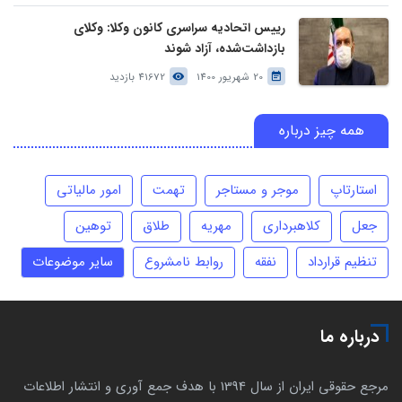
رییس اتحادیه سراسری کانون وکلا: وکلای
بازداشت‌شده، آزاد شوند
20 شهریور 1400
41672 بازدید
همه چیز درباره
استارتاپ
موجر و مستاجر
تهمت
امور مالیاتی
جعل
کلاهبرداری
مهریه
طلاق
توهین
تنظیم قرارداد
نفقه
روابط نامشروع
سایر موضوعات
درباره ما
مرجع حقوقی ایران از سال 1394 با هدف جمع آوری و انتشار اطلاعات