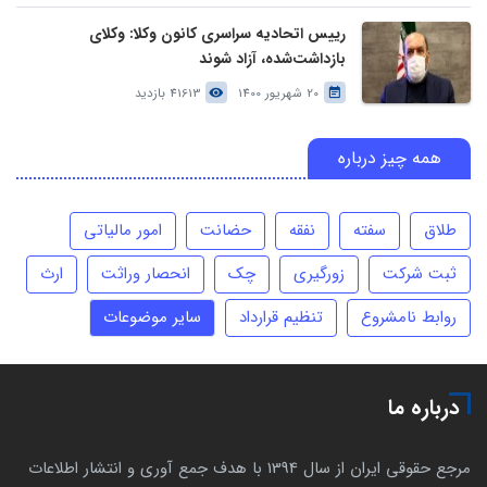
رییس اتحادیه سراسری کانون وکلا: وکلای
بازداشت‌شده، آزاد شوند
20 شهریور 1400
41613 بازدید
همه چیز درباره
طلاق
سفته
نفقه
حضانت
امور مالیاتی
ثبت شرکت
زورگیری
چک
انحصار وراثت
ارث
روابط نامشروع
تنظیم قرارداد
سایر موضوعات
درباره ما
مرجع حقوقی ایران از سال 1394 با هدف جمع آوری و انتشار اطلاعات