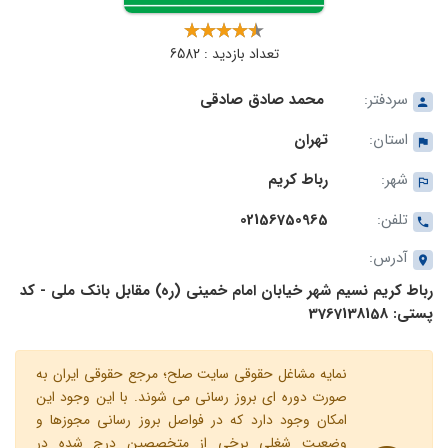
تعداد بازدید : 6582
سردفتر:
محمد صادق صادقی
استان:
تهران
شهر:
رباط کریم
تلفن:
02156750965
آدرس:
رباط کریم نسیم شهر خیابان امام خمینی (ره) مقابل بانک ملی - کد
پستی: 3767138158
نمایه مشاغل حقوقی سایت صلح؛ مرجع حقوقی ایران به
صورت دوره ای بروز رسانی می شوند. با این وجود این
امکان وجود دارد که در فواصل بروز رسانی مجوزها و
وضعیت شغلی برخی از متخصصین درج شده در