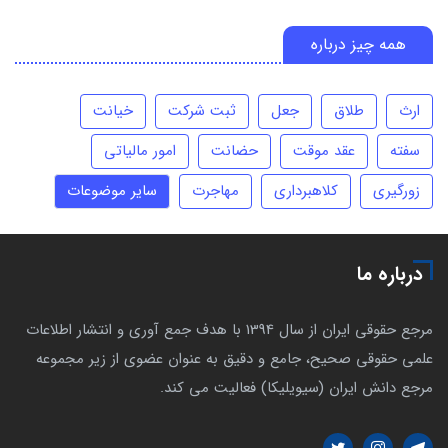
همه چیز درباره
ارث
طلاق
جعل
ثبت شرکت
خیانت
سفته
عقد موقت
حضانت
امور مالیاتی
زورگیری
کلاهبرداری
مهاجرت
سایر موضوعات
درباره ما
مرجع حقوقی ایران از سال 1394 با هدف جمع آوری و انتشار اطلاعات
علمی حقوقی صحیح، جامع و دقیق به عنوان عضوی از زیر مجموعه
مرجع دانش ایران (سیویلیکا) فعالیت می کند.