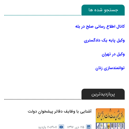
جستجو شده ها
کانال اطلاع رسانی صلح در بله
وکیل پایه یک دادگستری
وکیل در تهران
توانمندسازی زنان
پربازدیدترین
آشنایی با وظایف دفاتر پیشخوان دولت
25 دی 1397
206907 بازدید