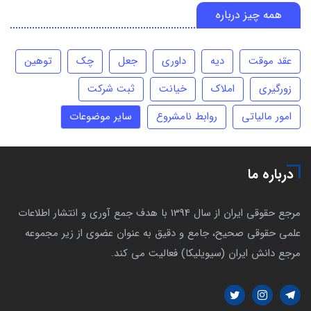
همه چیز درباره
عقد موقت
دیه
داوری
جعل
چک
توهین
زورگیری
املاک
خیانت
ثبت شرکت
امور مالیاتی
روابط نامشروع
سایر موضوعات
درباره ما
مرجع حقوقی ایران از سال 1394 با هدف جمع آوری و انتشار اطلاعات
علمی حقوقی صحیح، جامع و دقیق به عنوان عضوی از زیر مجموعه
مرجع دانش ایران (سیویلیکا) فعالیت می کند.