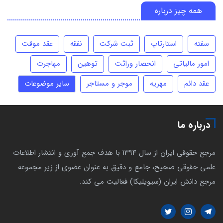
همه چیز درباره
سفته
استارتاپ
ثبت شرکت
نفقه
عقد موقت
امور مالیاتی
انحصار وراثت
توهین
مهاجرت
عقد دائم
مهریه
موجر و مستاجر
سایر موضوعات
درباره ما
مرجع حقوقی ایران از سال 1394 با هدف جمع آوری و انتشار اطلاعات
علمی حقوقی صحیح، جامع و دقیق به عنوان عضوی از زیر مجموعه
مرجع دانش ایران (سیویلیکا) فعالیت می کند.