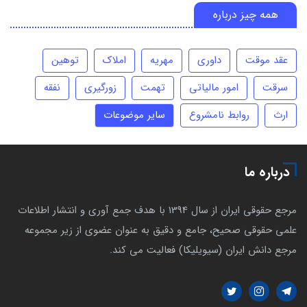
همه چیز درباره
عقد موقت
داوری
مهریه
املاک
توهین
سرقت
امور مالیاتی
تهمت
زورگیری
نفقه
ارث
روابط نامشروع
سایر موضوعات
درباره ما
مرجع حقوقی ایران از سال 1394 با هدف جمع آوری و انتشار اطلاعات
علمی حقوقی صحیح، جامع و دقیق به عنوان عضوی از زیر مجموعه
مرجع دانش ایران (سیویلیکا) فعالیت می کند.