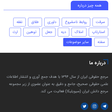
همه چیز درباره
سرقت
روابط نامشروع
داوری
طلاق
نفقه
استارتاپ
املاک
دیه
جعل
توهین
ارث
سفته
سایر موضوعات
درباره ما
مرجع حقوقی ایران از سال 1394 با هدف جمع آوری و انتشار اطلاعات
علمی حقوقی صحیح، جامع و دقیق به عنوان عضوی از زیر مجموعه
مرجع دانش ایران (سیویلیکا) فعالیت می کند.