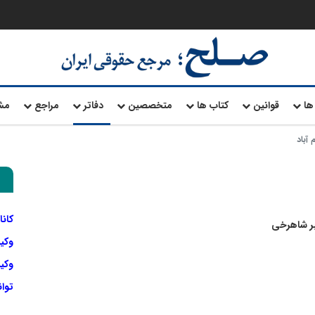
ها
قوانین
کتاب ها
متخصصین
دفاتر
مراجع
مش
کانا
بر شاهرخی
وکی
وکیل
توا