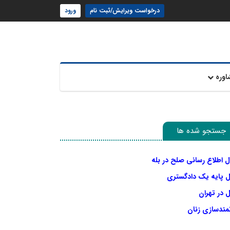
درخواست ویرایش/ثبت نام
ورود
اوره
جستجو شده ها
ل اطلاع رسانی صلح در بله
ل پایه یک دادگستری
 در تهران
نمندسازی زنان