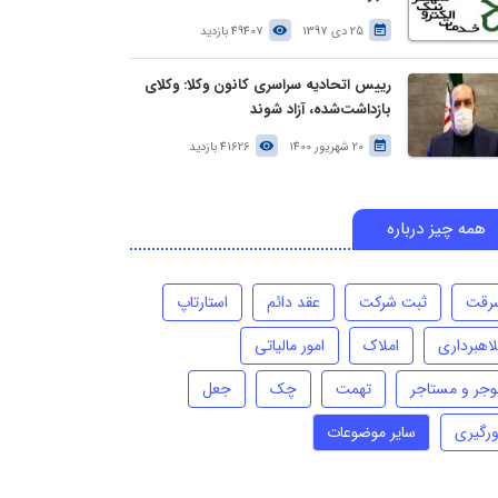
25 دی 1397
49407 بازدید
رییس اتحادیه سراسری کانون وکلا: وکلای
بازداشت‌شده، آزاد شوند
20 شهریور 1400
41626 بازدید
همه چیز درباره
رقت
ثبت شرکت
عقد دائم
استارتاپ
لاهبرداری
املاک
امور مالیاتی
وجر و مستاجر
تهمت
چک
جعل
ورگیری
سایر موضوعات