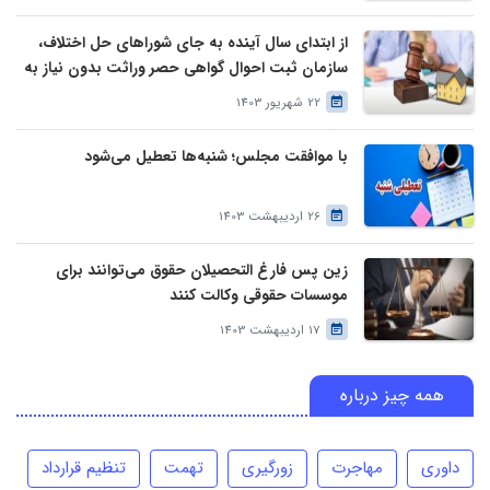
از ابتدای سال آینده به جای شوراهای حل اختلاف،
سازمان ثبت احوال گواهی حصر وراثت بدون نیاز به
درخواست وراث صادر خواهد کرد
22 شهریور 1403
با موافقت مجلس؛ شنبه‌ها تعطیل می‌شود
26 اردیبهشت 1403
زین پس فارغ التحصیلان حقوق می‌توانند برای
موسسات حقوقی وکالت کنند
17 اردیبهشت 1403
همه چیز درباره
داوری
مهاجرت
زورگیری
تهمت
تنظیم قرارداد