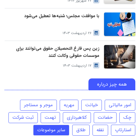
22 شهریور 1403
با موافقت مجلس؛ شنبه‌ها تعطیل می‌شود
26 اردیبهشت 1403
زین پس فارغ التحصیلان حقوق می‌توانند برای
موسسات حقوقی وکالت کنند
17 اردیبهشت 1403
همه چیز درباره
امور مالیاتی
خیانت
مهریه
موجر و مستاجر
چک
حضانت
کلاهبرداری
تهمت
ثبت شرکت
استارتاپ
نفقه
طلاق
سایر موضوعات