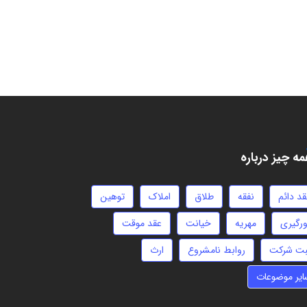
ه چیز درباره
قد دائم
نفقه
طلاق
املاک
توهین
ورگیری
مهریه
خیانت
عقد موقت
بت شرکت
روابط نامشروع
ارث
ایر موضوعات