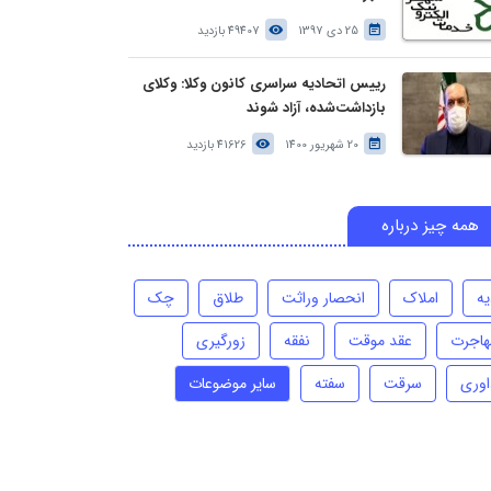
25 دی 1397
49407 بازدید
رییس اتحادیه سراسری کانون وکلا: وکلای
بازداشت‌شده، آزاد شوند
20 شهریور 1400
41626 بازدید
همه چیز درباره
یه
املاک
انحصار وراثت
طلاق
چک
هاجرت
عقد موقت
نفقه
زورگیری
اوری
سرقت
سفته
سایر موضوعات