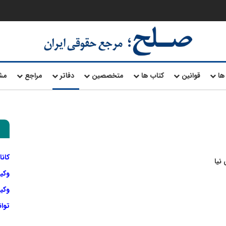
ها
قوانین
کتاب ها
متخصصین
دفاتر
مراجع
مش
کانا
نیا
وکی
وکیل
توا