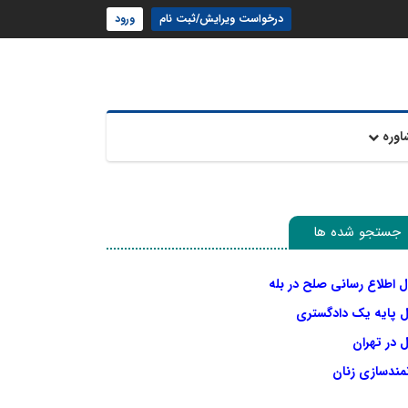
درخواست ویرایش/ثبت نام
ورود
اوره
جستجو شده ها
ل اطلاع رسانی صلح در بله
ل پایه یک دادگستری
 در تهران
نمندسازی زنان