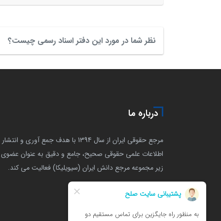
نظر شما در مورد این دفتر اسناد رسمی چیست؟
درباره ما
مرجع حقوقی ایران از سال 1394 با هدف جمع آوری و انتشار
اطلاعات علمی حقوقی صحیح، جامع و دقیق به عنوان عضوی ا
زیر مجموعه مرجع دانش ایران (سیویلیکا) فعالیت می کند.