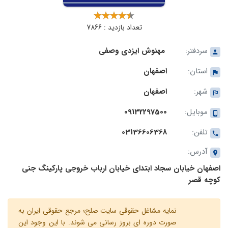
تعداد بازدید : 7866
سردفتر:
مهنوش ایزدی وصفی
استان:
اصفهان
شهر:
اصفهان
موبایل:
09132297500
تلفن:
03136606368
آدرس:
اصفهان خیابان سجاد ابتدای خیابان ارباب خروجی پارکینگ جنی
کوچه قصر
نمایه مشاغل حقوقی سایت صلح؛ مرجع حقوقی ایران به
صورت دوره ای بروز رسانی می شوند. با این وجود این