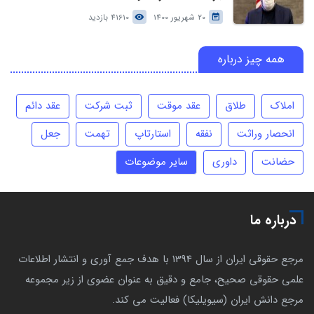
20 شهریور 1400
41610 بازدید
همه چیز درباره
املاک
طلاق
عقد موقت
ثبت شرکت
عقد دائم
انحصار وراثت
نفقه
استارتاپ
تهمت
جعل
حضانت
داوری
سایر موضوعات
درباره ما
مرجع حقوقی ایران از سال 1394 با هدف جمع آوری و انتشار اطلاعات
علمی حقوقی صحیح، جامع و دقیق به عنوان عضوی از زیر مجموعه
مرجع دانش ایران (سیویلیکا) فعالیت می کند.