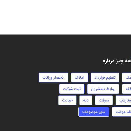
ه چیز درباره
ک
تنظیم قرارداد
املاک
انحصار وراثت
فقه
روابط نامشروع
ثبت شرکت
تارتاپ
سرقت
دیه
خیانت
قد موقت
سایر موضوعات