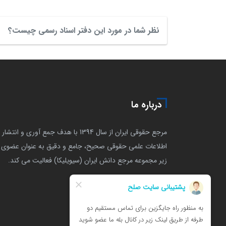
نظر شما در مورد این دفتر اسناد رسمی چیست؟
درباره ما
مرجع حقوقی ایران از سال 1394 با هدف جمع آوری و انتشار
اطلاعات علمی حقوقی صحیح، جامع و دقیق به عنوان عضوی ا
زیر مجموعه مرجع دانش ایران (سیویلیکا) فعالیت می کند.