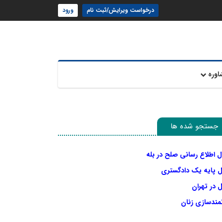
درخواست ویرایش/ثبت نام
ورود
اوره
جستجو شده ها
ل اطلاع رسانی صلح در بله
ل پایه یک دادگستری
 در تهران
نمندسازی زنان