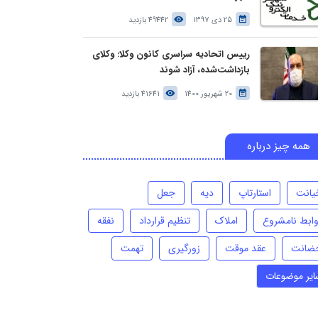
25 دی 1397
49442 بازدید
رییس اتحادیه سراسری کانون وکلا: وکلای
بازداشت‌شده، آزاد شوند
20 شهریور 1400
41641 بازدید
همه چیز درباره
یانت
استارتاپ
دیه
جعل
وابط نامشروع
املاک
تنظیم قرارداد
نفقه
ضانت
عقد موقت
زورگیری
تهمت
ایر موضوعات