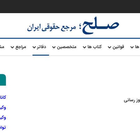
ها
قوانین
کتاب ها
متخصصین
دفاتر
مراجع
مش
کانا
وز رسانی
وکی
وکیل
توا